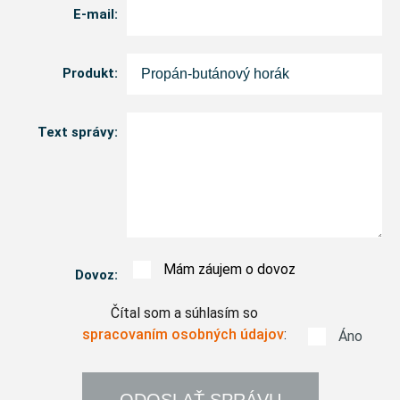
E-mail:
17
18
19
20
21
3
4
5
6
7
10
11
12
13
14
24
25
26
27
28
Produkt:
17
18
19
20
21
31
1
2
3
4
24
25
26
27
28
dnes
vymazať
Text správy:
31
1
2
3
4
dnes
vymazať
✔
Mám záujem o dovoz
Dovoz:
Čítal som a súhlasím so
spracovaním osobných údajov
:
✔
Áno