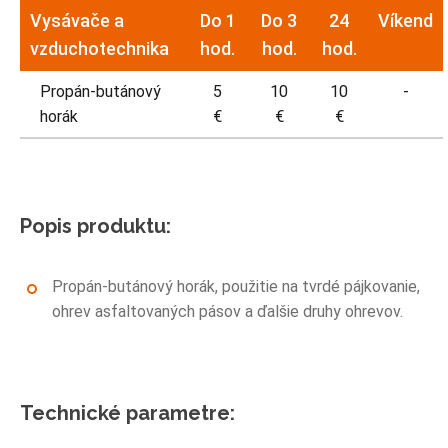
Vysávače a
Do 1
Do 3
24
Víkend
vzduchotechnika
hod.
hod.
hod.
Propán-butánový
5
10
10
-
horák
€
€
€
Popis produktu:
Propán-butánový horák, použitie na tvrdé pájkovanie,
ohrev asfaltovaných pásov a ďalšie druhy ohrevov.
Technické parametre: