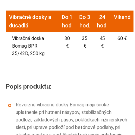
Vibračné dosky a
Do 1
Do 3
24
Víkend
dusadlá
hod.
hod.
hod.
Vibračná doska
30
35
45
60 €
Bomag BPR
€
€
€
35/42D, 250 kg
Popis produktu:
Reverzné vibračné dosky Bomag majú široké
uplatnenie pri hutnení násypov, stabilizačných
podloží, základových pásov, pokládkach inžinierskych
sietí, pri úprave podloží pod betónové podlahy, pri
stavbe mostov a pod. Nachádzajú svoje uplatnenie