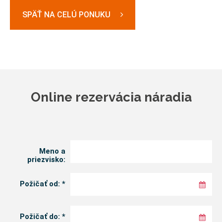
SPÄŤ NA CELÚ PONUKU
Online rezervácia náradia
Meno a
priezvisko:
Požičať od:
*
august
2026
Požičať do:
*