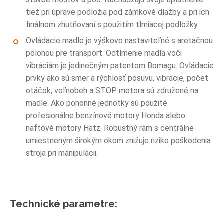
tiež pri úprave podložia pod zámkové dlažby a pri ich
finálnom zhutňovaní s použitím tlmiacej podložky.
Ovládacie madlo je výškovo nastaviteľné s aretačnou
polohou pre transport. Odtlmenie madla voči
vibráciám je jedinečným patentom Bomagu. Ovládacie
prvky ako sú smer a rýchlosť posuvu, vibrácie, počet
otáčok, voľnobeh a STOP motora sú združené na
madle. Ako pohonné jednotky sú použité
profesionálne benzínové motory Honda alebo
naftové motory Hatz. Robustný rám s centrálne
umiestneným širokým okom znižuje riziko poškodenia
stroja pri manipulácii.
Technické parametre: